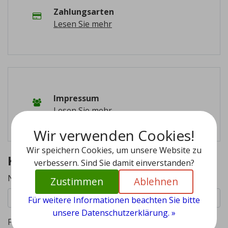
Zahlungsarten
Lesen Sie mehr
Impressum
Lesen Sie mehr
Wir verwenden Cookies!
Wir speichern Cookies, um unsere Website zu
Kontaktieren Sie uns
verbessern. Sind Sie damit einverstanden?
Name*
Zustimmen
Ablehnen
Für weitere Informationen beachten Sie bitte
unsere Datenschutzerklärung. »
Firma