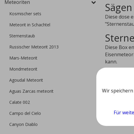
Meteoriten
Sägen 
Kosmischer sets
Diese dose e
"Sternenstau
Meteorit in Schachtel
Sterne
Sternenstaub
Russischer Meteorit 2013
Diese Box en
Eisenmeteori
Mars-Meteorit
kann.
Mondmeteorit
Forma
Agoudal Meteorit
Die Box hat 
Wir speichern
Aguas Zarcas meteorit
bietet die e
Calate 002
Für weit
Campo del Cielo
Canyon Diablo