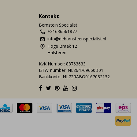
Kontakt
Bernstein Specialist
+31636561877
info@debarnsteenspecialist.nl
Hoge Braak 12
Halsteren
KvK Number: 88763633
BTW-number: NL864769660B01
Bankkonto: NL72RABO0167082132