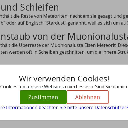
und Schleifen
nthält die Reste von Meteoriten, nachdem sie gesägt und g
b" oder auf Englisch "Stardust" genannt, weil es sich um auß
nstaub von der Muonionalust
thält die Überreste der Muonionalusta Eisen Meteorit. Di
ten werden oft in Scheiben geschnitten, um die innere Stru
t
Wir verwenden Cookies!
eine Größe von 2,5 cm x 2,5 cm und ist mit einem Magneten
 Cookies, um unsere Website zu verbessern. Sind Sie damit 
inzigartige Form, dass er den Sternenstaub aufnimmt.
Zustimmen
Ablehnen
ere Informationen beachten Sie bitte unsere Datenschutzerk