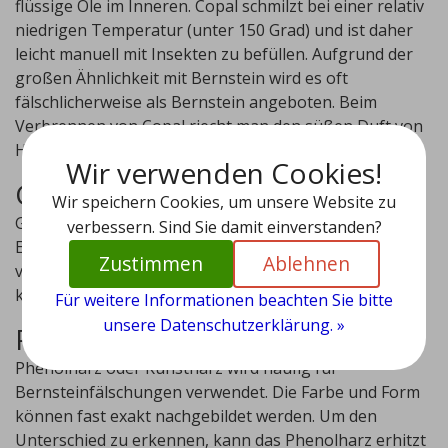
flüssige Öle im Inneren. Copal schmilzt bei einer relativ
niedrigen Temperatur (unter 150 Grad) und ist daher
leicht manuell mit Insekten zu befüllen. Aufgrund der
großen Ähnlichkeit mit Bernstein wird es oft
fälschlicherweise als Bernstein angeboten. Beim
Verbrennen von Copal riecht man den süßen Duft von
Harz.
Wir verwenden Cookies!
Glas
Wir speichern Cookies, um unsere Website zu
Glas ist nicht schwer von Bernstein zu unterscheiden.
verbessern. Sind Sie damit einverstanden?
Es ist viel fester und kann aufgrund seiner Härte nicht
Zustimmen
Ablehnen
von Metall zerkratzt werden. Außerdem fühlt sich Glas
kälter an als Bernstein.
Für weitere Informationen beachten Sie bitte
unsere Datenschutzerklärung. »
Phenolharz
Phenolharz oder Kunstharz wird häufig für
Bernsteinfälschungen verwendet. Die Farbe und Form
können fast exakt nachgebildet werden. Um den
Unterschied zu erkennen, kann das Phenolharz erhitzt