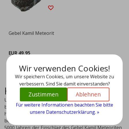
Gebel Kamil Meteorit
EUR 49,95
Ansehen
Wir verwenden Cookies!
Wir speichern Cookies, um unsere Website zu
verbessern. Sind Sie damit einverstanden?
Kollision mit der Erde
Zustimmen
Ablehnen
Unser Planet wird ständig von kosmischen Objekten
Für weitere Informationen beachten Sie bitte
bombardiert, und einige dieser Begegnungen
unsere Datenschutzerklärung. »
hinterlassen auffällige Spuren. Eines dieser
beeindruckenden Ereignisse ereignete sich vor etwa
5000 Jahren: der Einschlag des Gebel Kamil Meteoriten