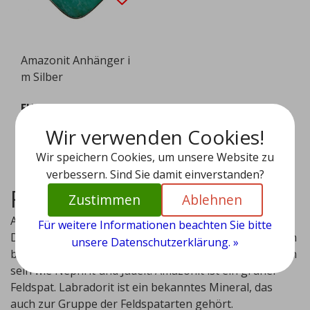
Amazonit Anhänger i
m Silber
EUR 129,95
Ansehen
Wir verwenden Cookies!
Wir speichern Cookies, um unsere Website zu
verbessern. Sind Sie damit einverstanden?
Farben von Amazonit
Zustimmen
Ablehnen
Amazonit ist auch bekannt als der Amazonas-Stein.
Für weitere Informationen beachten Sie bitte
Diese kann in der Farbe von gelb-grün über grün-grün
unsere Datenschutzerklärung. »
bis blaugrün variieren. Die Farben können sehr ähnlich
sein wie Nephrit und Jadeit. Amazonit ist ein grüner
Feldspat. Labradorit ist ein bekanntes Mineral, das
auch zur Gruppe der Feldspatarten gehört.