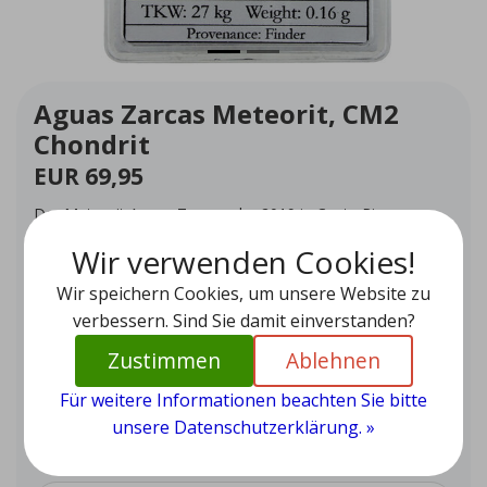
Aguas Zarcas Meteorit, CM2
Chondrit
EUR 69,95
Der Meteorit Aguas Zarcas, der 2019 in Costa Rica
niederging, gilt als eine der detailliertesten Darstellungen
Wir verwenden Cookies!
der organischen Synthese im frühen Sonnensystem. Der
Meteorit enthält wertvolle Informationen über präbiotische
Wir speichern Cookies, um unsere Website zu
Verbindungen.
verbessern. Sind Sie damit einverstanden?
Auf Lager (1)
Zustimmen
Ablehnen
Menge
-
+
Für weitere Informationen beachten Sie bitte
unsere Datenschutzerklärung. »
Zum Warenkorb hinzufügen