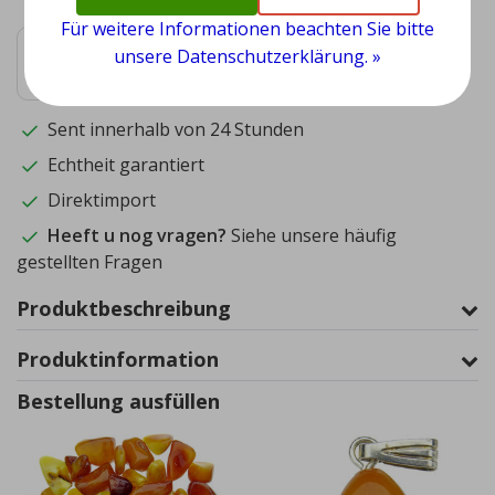
Für weitere Informationen beachten Sie bitte
9.4
unsere Datenschutzerklärung. »
1572
reviews
Sent innerhalb von 24 Stunden
Echtheit garantiert
Direktimport
Heeft u nog vragen?
Siehe unsere häufig
gestellten Fragen
Produktbeschreibung
Produktinformation
Bestellung ausfüllen