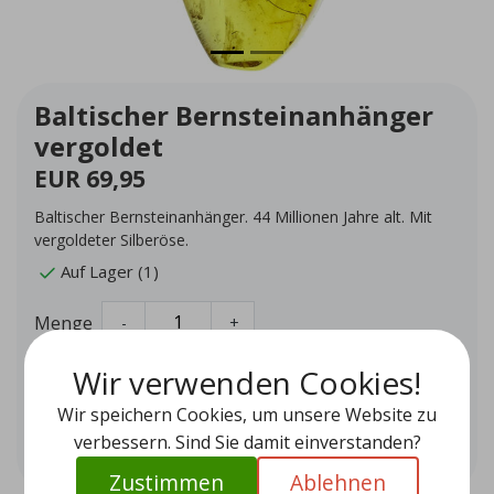
Baltischer Bernsteinanhänger
vergoldet
EUR 69,95
Baltischer Bernsteinanhänger. 44 Millionen Jahre alt. Mit
vergoldeter Silberöse.
Auf Lager (1)
Menge
-
+
Wir verwenden Cookies!
Zum Warenkorb hinzufügen
Wir speichern Cookies, um unsere Website zu
Zur Wunschliste hinzufügen
verbessern. Sind Sie damit einverstanden?
Zustimmen
Ablehnen