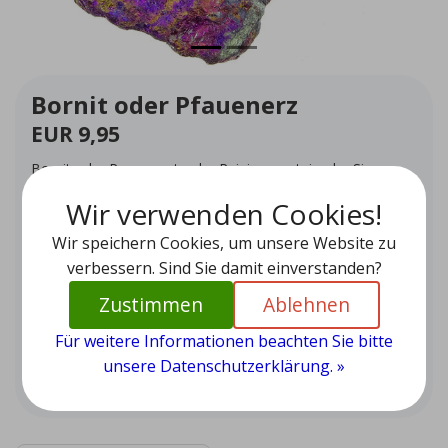
Bornit oder Pfauenerz
EUR 9,95
Bornit oder Pauwenerts, der Reinigungsstein, der Sie
glücklich macht
Wir verwenden Cookies!
Auf Lager (1)
Wir speichern Cookies, um unsere Website zu
Menge
-
+
verbessern. Sind Sie damit einverstanden?
Zustimmen
Ablehnen
Zum Warenkorb hinzufügen
Für weitere Informationen beachten Sie bitte
unsere Datenschutzerklärung. »
Zur Wunschliste hinzufügen