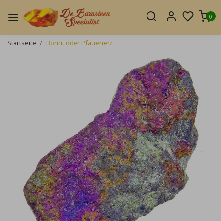
0
Startseite
Bornit oder Pfauenerz
Zurück
Weite