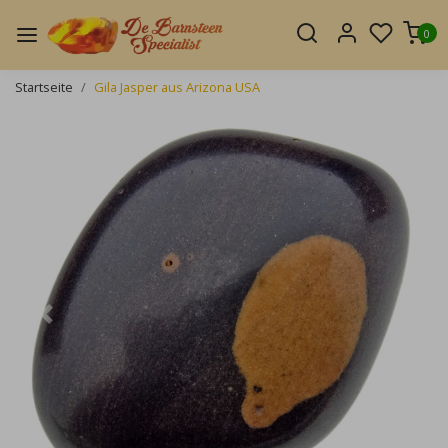
0
Startseite
Gila Jasper aus Arizona USA
Zurück
Weite