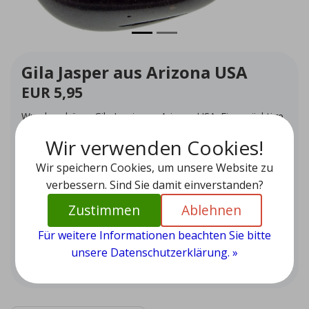
Gila Jasper aus Arizona USA
EUR 5,95
Wunderschöner Gila Jaspis aus Arizona USA. Eine mächtige
Jaspisart, die Sie bei allen Arten von Reisen schützt.
Wir verwenden Cookies!
Auf Lager (1)
Wir speichern Cookies, um unsere Website zu
Menge
-
+
verbessern. Sind Sie damit einverstanden?
Zustimmen
Ablehnen
Zum Warenkorb hinzufügen
Für weitere Informationen beachten Sie bitte
unsere Datenschutzerklärung. »
Zur Wunschliste hinzufügen