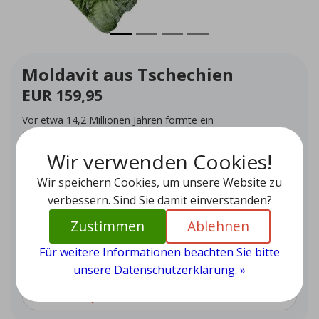
Moldavit aus Tschechien
EUR 159,95
Vor etwa 14,2 Millionen Jahren formte ein
Meteoriteneinschlag Moldavit, einen Stein, der für seine
intensive Energie und Verbindung zu kosmischen Kräften
Wir verwenden Cookies!
bekannt ist.
Wir speichern Cookies, um unsere Website zu
Auf Lager (1)
verbessern. Sind Sie damit einverstanden?
Menge
-
+
Zustimmen
Ablehnen
Für weitere Informationen beachten Sie bitte
Zum Warenkorb hinzufügen
unsere Datenschutzerklärung. »
Zur Wunschliste hinzufügen