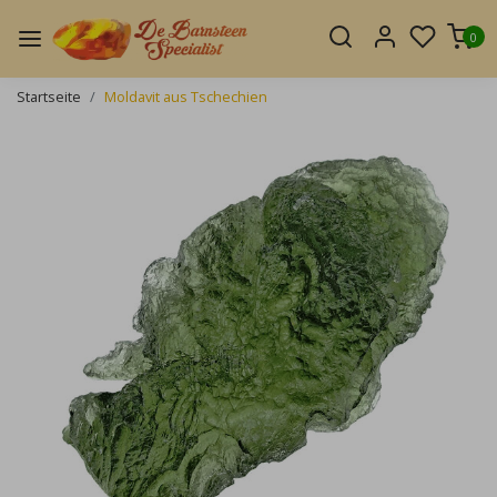
0
Startseite
Moldavit aus Tschechien
Zurück
Weite