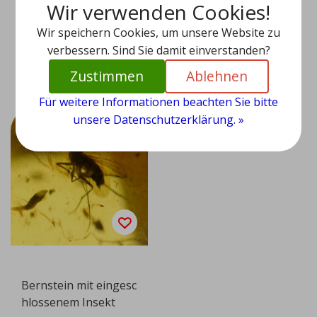
Wir verwenden Cookies!
hlossenem Insekt
hlossenem Insekt
Wir speichern Cookies, um unsere Website zu
EUR 159,95
EUR 129,95
verbessern. Sind Sie damit einverstanden?
Ansehen
Ansehen
Zustimmen
Ablehnen
Für weitere Informationen beachten Sie bitte
unsere Datenschutzerklärung. »
Bernstein mit eingesc
hlossenem Insekt