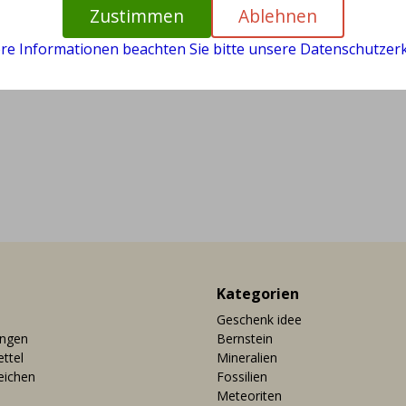
Zustimmen
Ablehnen
ere Informationen beachten Sie bitte unsere Datenschutzerk
Kategorien
Geschenk idee
ungen
Bernstein
ttel
Mineralien
eichen
Fossilien
Meteoriten