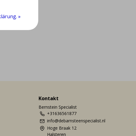
lärung. »
Kontakt
Bernstein Specialist
+31636561877
info@debarnsteenspecialist.nl
Hoge Braak 12
Halsteren