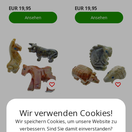
EUR 19,95
EUR 19,95
Ansehen
Ansehen
Wir verwenden Cookies!
Tierfiguren, 3 Säugeti
Tierfiguren, 3 tolle Ti
ere
ere
Wir speichern Cookies, um unsere Website zu
verbessern. Sind Sie damit einverstanden?
EUR 19,95
EUR 19,95