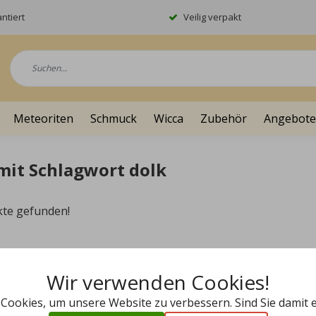
ntiert
Veilig verpakt
Meteoriten
Schmuck
Wicca
Zubehör
Angebote
 mit Schlagwort dolk
kte gefunden!
Wir verwenden Cookies!
 Cookies, um unsere Website zu verbessern. Sind Sie damit 