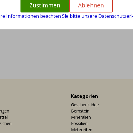
Zustimmen
Ablehnen
ere Informationen beachten Sie bitte unsere Datenschutzerk
Kategorien
Geschenk idee
ungen
Bernstein
ttel
Mineralien
eichen
Fossilien
Meteoriten