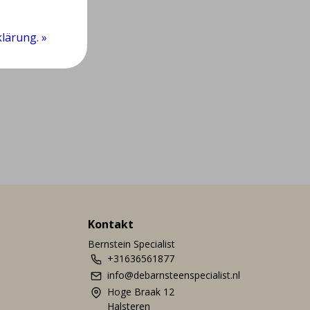
lärung. »
Kontakt
Bernstein Specialist
+31636561877
info@debarnsteenspecialist.nl
Hoge Braak 12
Halsteren