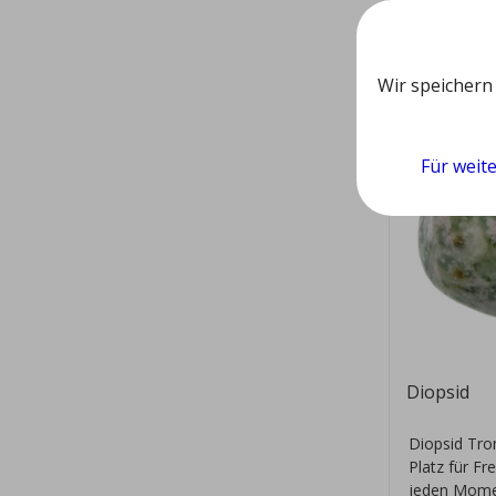
Wir speichern
Für weit
Diopsid
Diopsid Tro
Platz für Fr
jeden Mome