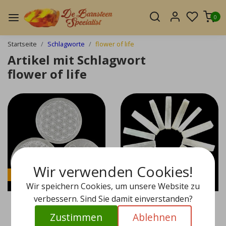
0
Startseite
Schlagworte
flower of life
Artikel mit Schlagwort
flower of life
Wir verwenden Cookies!
Sale
Wir speichern Cookies, um unsere Website zu
verbessern. Sind Sie damit einverstanden?
Zustimmen
Ablehnen
Selenit-Ladescheiben
Selenit Sticks