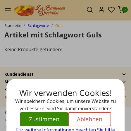
0
Startseite
Schlagworte
Guls
Artikel mit Schlagwort Guls
Keine Produkte gefunden!
Kundendienst
Mein Konto
Kategorien
Wir verwenden Cookies!
Kontakt
Wir speichern Cookies, um unsere Website zu
verbessern. Sind Sie damit einverstanden?
© Copyright 2026 - Bernstein Specialist | Realisatie
InStijl Media
Zustimmen
Ablehnen
Allgemeine Geschäftsbedingungen
|
Haftungsausschluss
|
Datenschutzrichtlinie
|
RSS Feed
Für weitere Informationen beachten Sie bitte