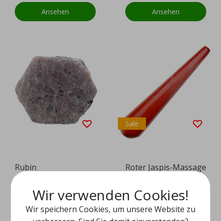
Ansehen
Ansehen
Sale
Rubin
Roter Jaspis-Massage
stift
Wir verwenden Cookies!
products.more_variants_available
EUR 19,95
EUR 9,95
EUR 14,95
Wir speichern Cookies, um unsere Website zu
Ansehen
Ansehen