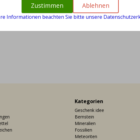
Zustimmen
Ablehnen
ere Informationen beachten Sie bitte unsere Datenschutzerk
Kategorien
Geschenk idee
ungen
Bernstein
ttel
Mineralien
eichen
Fossilien
Meteoriten