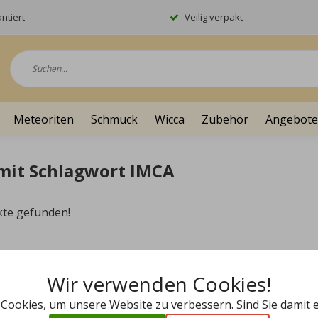
ntiert
Veilig verpakt
Meteoriten
Schmuck
Wicca
Zubehör
Angebote
 mit Schlagwort IMCA
kte gefunden!
Wir verwenden Cookies!
 Cookies, um unsere Website zu verbessern. Sind Sie damit 