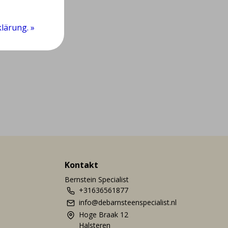
lärung. »
Kontakt
Bernstein Specialist
+31636561877
info@debarnsteenspecialist.nl
Hoge Braak 12
Halsteren