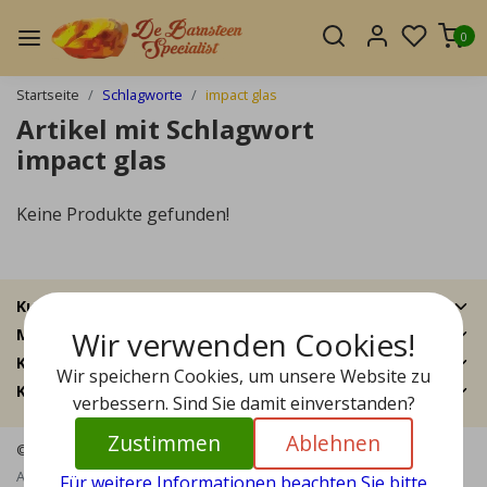
0
Startseite
Schlagworte
impact glas
Artikel mit Schlagwort
impact glas
Keine Produkte gefunden!
Kundendienst
Wir verwenden Cookies!
Mein Konto
Kategorien
Wir speichern Cookies, um unsere Website zu
Kontakt
verbessern. Sind Sie damit einverstanden?
Zustimmen
Ablehnen
© Copyright 2026 - Bernstein Specialist | Realisatie
InStijl Media
Allgemeine Geschäftsbedingungen
|
Haftungsausschluss
|
Für weitere Informationen beachten Sie bitte