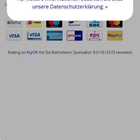
Datenschutzrichtlinie
|
RSS Feed
unsere Datenschutzerklärung. »
Rating on
KiyOh
for De Barnsteen Specialist: 9.5/10 (1572 reviews)