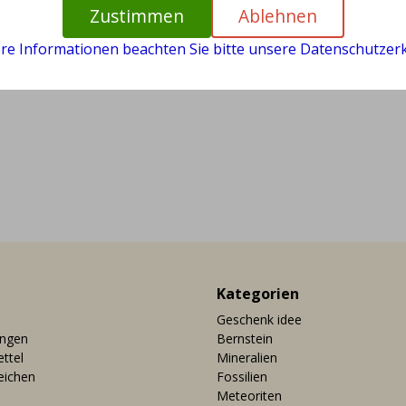
Zustimmen
Ablehnen
ere Informationen beachten Sie bitte unsere Datenschutzerk
Kategorien
Geschenk idee
ungen
Bernstein
ttel
Mineralien
eichen
Fossilien
Meteoriten