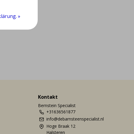
lärung. »
Kontakt
Bernstein Specialist
+31636561877
info@debarnsteenspecialist.nl
Hoge Braak 12
Halsteren