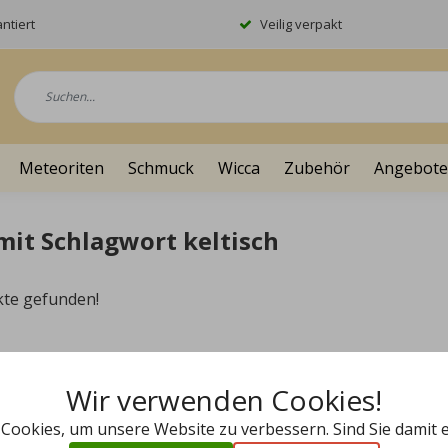
ntiert
Veilig verpakt
Meteoriten
Schmuck
Wicca
Zubehör
Angebote
 mit Schlagwort keltisch
kte gefunden!
Wir verwenden Cookies!
 Cookies, um unsere Website zu verbessern. Sind Sie damit 