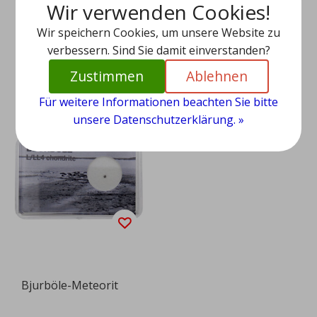
Wir verwenden Cookies!
eteorit
Wir speichern Cookies, um unsere Website zu
EUR 59,95
EUR 59,95
verbessern. Sind Sie damit einverstanden?
Ansehen
Ansehen
Zustimmen
Ablehnen
Für weitere Informationen beachten Sie bitte
unsere Datenschutzerklärung. »
Bjurböle-Meteorit