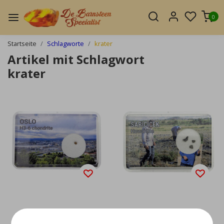
0
Startseite
Schlagworte
krater
Artikel mit Schlagwort
krater
Oslo-Meteorit
Sariçiçek Howardit-M