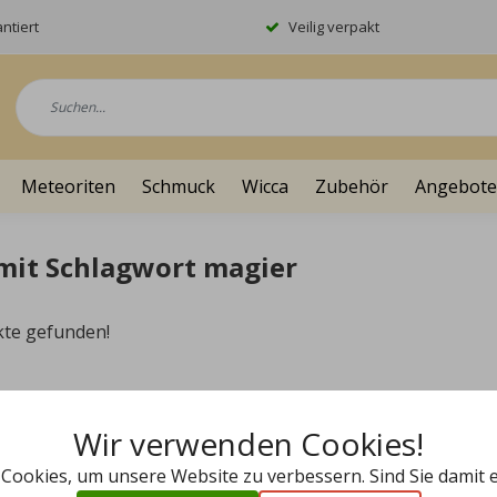
ntiert
Veilig verpakt
Meteoriten
Schmuck
Wicca
Zubehör
Angebote
 mit Schlagwort magier
kte gefunden!
Wir verwenden Cookies!
 Cookies, um unsere Website zu verbessern. Sind Sie damit 