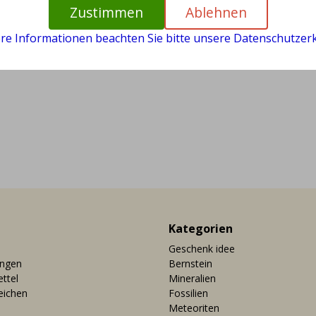
Zustimmen
Ablehnen
ere Informationen beachten Sie bitte unsere Datenschutzerk
Kategorien
Geschenk idee
ungen
Bernstein
ttel
Mineralien
eichen
Fossilien
Meteoriten