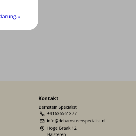
lärung. »
Kontakt
Bernstein Specialist
+31636561877
info@debarnsteenspecialist.nl
Hoge Braak 12
Halsteren