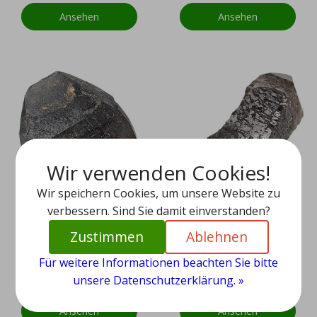
Ansehen
Ansehen
Wir verwenden Cookies!
Wir speichern Cookies, um unsere Website zu
verbessern. Sind Sie damit einverstanden?
Zustimmen
Ablehnen
Rauchquarz Malosa
Rauchquarz Malosa
Für weitere Informationen beachten Sie bitte
unsere Datenschutzerklärung. »
EUR 49,95
EUR 39,95
Ansehen
Ansehen