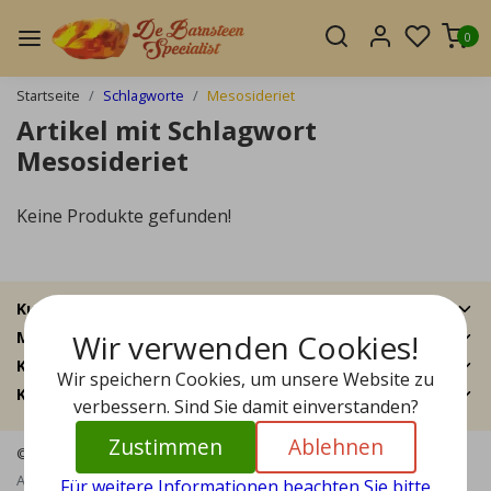
0
Startseite
Schlagworte
Mesosideriet
Artikel mit Schlagwort
Mesosideriet
Keine Produkte gefunden!
Kundendienst
Wir verwenden Cookies!
Mein Konto
Kategorien
Wir speichern Cookies, um unsere Website zu
Kontakt
verbessern. Sind Sie damit einverstanden?
Zustimmen
Ablehnen
© Copyright 2026 - Bernstein Specialist | Realisatie
InStijl Media
Allgemeine Geschäftsbedingungen
|
Haftungsausschluss
|
Für weitere Informationen beachten Sie bitte