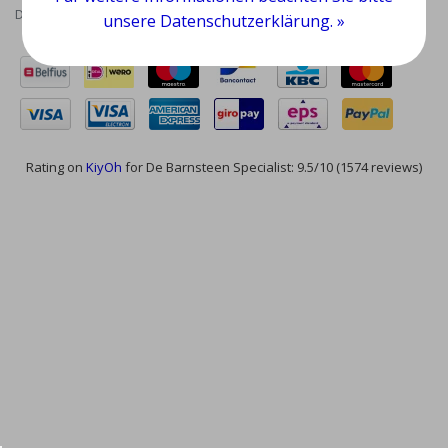
Datenschutzrichtlinie
|
RSS Feed
unsere Datenschutzerklärung. »
Rating on
KiyOh
for De Barnsteen Specialist: 9.5/10 (1574 reviews)