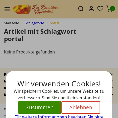
0
Startseite
Schlagworte
portal
Artikel mit Schlagwort
portal
Keine Produkte gefunden!
Kundendienst
Wir verwenden Cookies!
Mein Konto
Kategorien
Wir speichern Cookies, um unsere Website zu
Kontakt
verbessern. Sind Sie damit einverstanden?
Zustimmen
Ablehnen
© Copyright 2026 - Bernstein Specialist | Realisatie
InStijl Media
Allgemeine Geschäftsbedingungen
|
Haftungsausschluss
|
Für weitere Informationen beachten Sie bitte