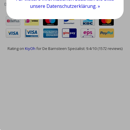
Datenschutzrichtlinie
|
RSS Feed
unsere Datenschutzerklärung. »
Rating on
KiyOh
for De Barnsteen Specialist: 9.4/10 (1572 reviews)