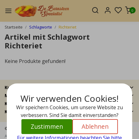
0
Startseite
Schlagworte
Richteriet
Artikel mit Schlagwort
Richteriet
Keine Produkte gefunden!
Kundendienst
Wir verwenden Cookies!
Mein Konto
Kategorien
Wir speichern Cookies, um unsere Website zu
Kontakt
verbessern. Sind Sie damit einverstanden?
Zustimmen
Ablehnen
© Copyright 2026 - Bernstein Specialist | Realisatie
InStijl Media
Allgemeine Geschäftsbedingungen
|
Haftungsausschluss
|
Für weitere Informationen beachten Sie bitte