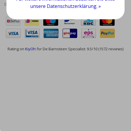
Datenschutzrichtlinie
|
RSS Feed
unsere Datenschutzerklärung. »
Rating on
KiyOh
for De Barnsteen Specialist: 9.5/10 (1572 reviews)