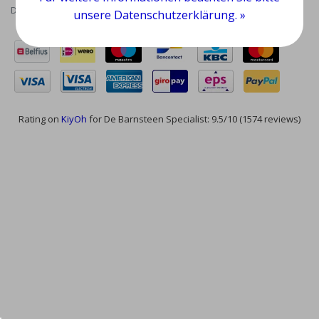
Datenschutzrichtlinie
|
RSS Feed
unsere Datenschutzerklärung. »
Rating on
KiyOh
for De Barnsteen Specialist: 9.5/10 (1574 reviews)