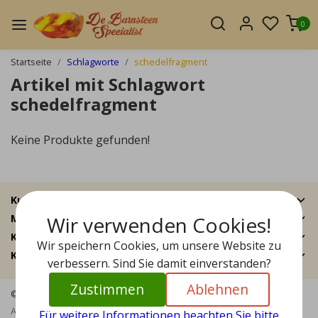
0
Startseite
Schlagworte
schedelfragment
Artikel mit Schlagwort
schedelfragment
Keine Produkte gefunden!
Kundendienst
Wir verwenden Cookies!
Mein Konto
Kategorien
Wir speichern Cookies, um unsere Website zu
Kontakt
verbessern. Sind Sie damit einverstanden?
Zustimmen
Ablehnen
© Copyright 2026 - Bernstein Specialist | Realisatie
InStijl Media
Allgemeine Geschäftsbedingungen
|
Haftungsausschluss
|
Für weitere Informationen beachten Sie bitte