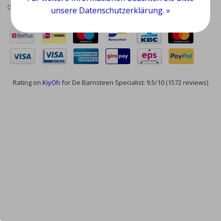
Datenschutzrichtlinie
|
RSS Feed
unsere Datenschutzerklärung. »
Rating on
KiyOh
for De Barnsteen Specialist: 9.5/10 (1572 reviews)