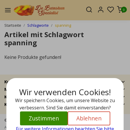
0
Startseite
Schlagworte
spanning
Artikel mit Schlagwort
spanning
Keine Produkte gefunden!
Kundendienst
Wir verwenden Cookies!
Mein Konto
Kategorien
Wir speichern Cookies, um unsere Website zu
Kontakt
verbessern. Sind Sie damit einverstanden?
Zustimmen
Ablehnen
© Copyright 2026 - Bernstein Specialist | Realisatie
InStijl Media
Allgemeine Geschäftsbedingungen
|
Haftungsausschluss
|
Für weitere Informationen beachten Sie bitte