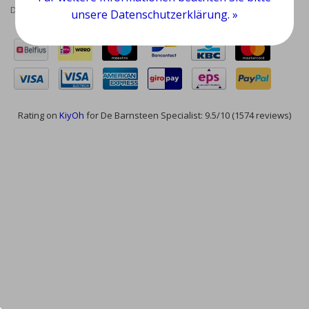
Datenschutzrichtlinie
|
RSS Feed
unsere Datenschutzerklärung. »
Rating on
KiyOh
for De Barnsteen Specialist: 9.5/10 (1574 reviews)