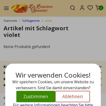
0
Startseite
Schlagworte
violet
Artikel mit Schlagwort
violet
Keine Produkte gefunden!
Kundendienst
Wir verwenden Cookies!
Mein Konto
Kategorien
Wir speichern Cookies, um unsere Website zu
Kontakt
verbessern. Sind Sie damit einverstanden?
Zustimmen
Ablehnen
© Copyright 2026 - Bernstein Specialist | Realisatie
InStijl Media
Allgemeine Geschäftsbedingungen
|
Haftungsausschluss
|
Für weitere Informationen beachten Sie bitte