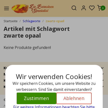
0
Startseite
Schlagworte
zwarte opaal
Artikel mit Schlagwort
zwarte opaal
Keine Produkte gefunden!
Kundendienst
Wir verwenden Cookies!
Mein Konto
Kategorien
Wir speichern Cookies, um unsere Website zu
Kontakt
verbessern. Sind Sie damit einverstanden?
Zustimmen
Ablehnen
© Copyright 2026 - Bernstein Specialist | Realisatie
InStijl Media
Allgemeine Geschäftsbedingungen
|
Haftungsausschluss
|
Für weitere Informationen beachten Sie bitte