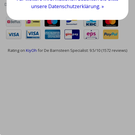
Datenschutzrichtlinie
|
RSS Feed
unsere Datenschutzerklärung. »
Rating on
KiyOh
for De Barnsteen Specialist: 9.5/10 (1572 reviews)