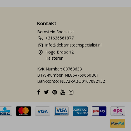
Kontakt
Bernstein Specialist
+31636561877
info@debarnsteenspecialist.nl
Hoge Braak 12
Halsteren
KvK Number: 88763633
BTW-number: NL864769660B01
Bankkonto: NL72RABO0167082132