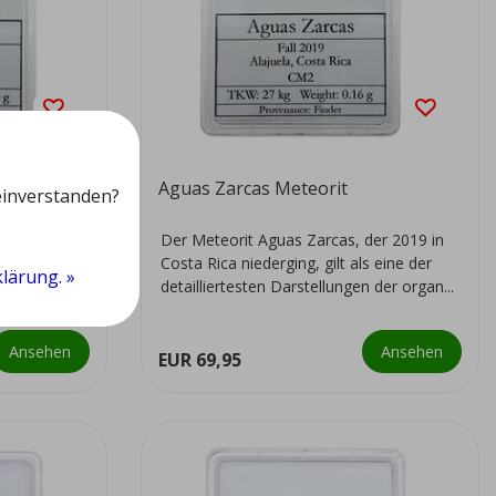
Aguas Zarcas Meteorit
einverstanden?
er 2019 in
Der Meteorit Aguas Zarcas, der 2019 in
 eine der
Costa Rica niederging, gilt als eine der
lärung. »
 der organ...
detailliertesten Darstellungen der organ...
Ansehen
Ansehen
EUR 69,95