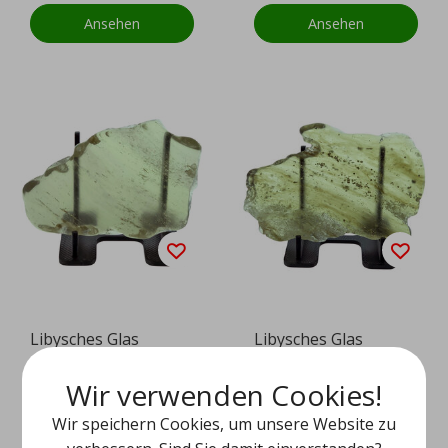
Ansehen
Ansehen
Libysches Glas
Libysches Glas
Wir verwenden Cookies!
EUR 129,95
EUR 179,95
Wir speichern Cookies, um unsere Website zu
Ansehen
Ansehen