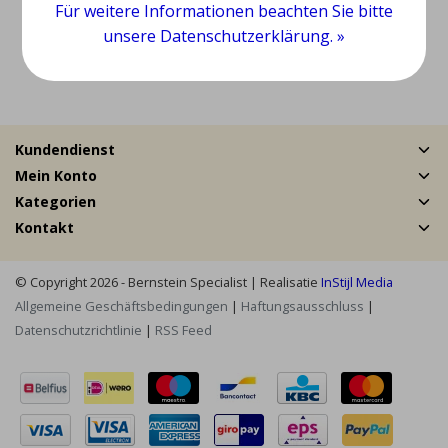
Für weitere Informationen beachten Sie bitte
EUR 19,95
unsere Datenschutzerklärung. »
Ansehen
Kundendienst
Mein Konto
Kategorien
Kontakt
© Copyright 2026 - Bernstein Specialist | Realisatie
InStijl Media
Allgemeine Geschäftsbedingungen
|
Haftungsausschluss
|
Datenschutzrichtlinie
|
RSS Feed