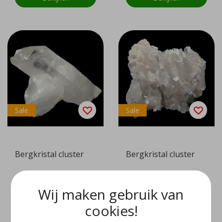
Sale
Sale
Bergkristal cluster
Bergkristal cluster
EUR 29,97
EUR 44,97
EUR 59,95
EUR 89,95
Wij maken gebruik van
Bekijken
Bekijken
cookies!