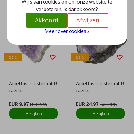
Wij slaan cookies op om onze website te
verbeteren. Is dat akkoord?
Akkoord
Afwijzen
Meer over cookies »
Sale
Sale
Amethist cluster uit B
Amethist cluster uit B
razilië
razilië
EUR 9,97
EUR 24,97
EUR 19,95
EUR 49,95
Bekijken
Bekijken