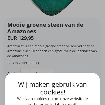
Mooie groene steen van de
Amazones
EUR 129,95
Amazoniet is een mooie groene steen vernoemd naar de
Amazone rivier. Het speelt een grote rol in de legendes van
de Amazones.
Op voorraad (1)
Aantal
-
+
Wij maken gebruik van
Toevoegen aan winkelwagen
cookies!
Wij slaan cookies op om onze website te
Aan verlanglijst toevoegen
verbeteren. Is dat akkoord?