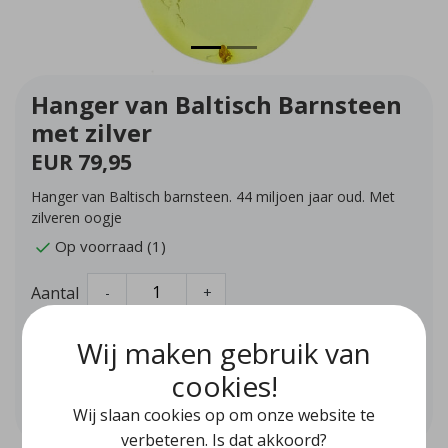
Hanger van Baltisch Barnsteen
met zilver
EUR 79,95
Hanger van Baltisch barnsteen. 44 miljoen jaar oud. Met
zilveren oogje
Op voorraad (1)
Aantal
-
+
Wij maken gebruik van
Toevoegen aan winkelwagen
cookies!
Aan verlanglijst toevoegen
Wij slaan cookies op om onze website te
verbeteren. Is dat akkoord?