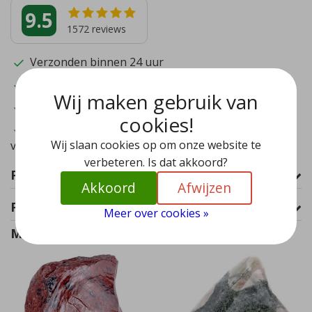
9.5
1572
reviews
Verzonden binnen 24 uur
Echtheid gegarandeerd
Wij maken gebruik van
Directe import
cookies!
Heeft u nog vragen?
Bekijk onze meestgestelde
Wij slaan cookies op om onze website te
vragen
verbeteren. Is dat akkoord?
Productomschrijving
Akkoord
Afwijzen
Product informatie
Meer over cookies »
Maak uw order compleet