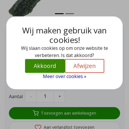
Wij maken gebruik van
Lodoliet of chlorietkwarts
kristal
cookies!
EUR 12,95
Wij slaan cookies op om onze website te
verbeteren. Is dat akkoord?
Lodoliet is een prachtige heldere kwarts met minerale
insluitingen die opgesloten liggen als een stilleven. Ieder
Akkoord
Afwijzen
kristal is uniek in kleur en vorm, een echte steen om bij weg
te dromen.
Meer over cookies »
Op voorraad (1)
Aantal
-
+
Toevoegen aan winkelwagen
Aan verlanglijst toevoegen