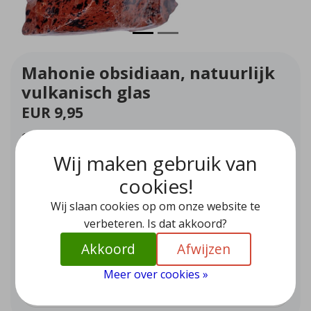
Mahonie obsidiaan, natuurlijk
vulkanisch glas
EUR 9,95
Obsidiaan is natuurlijk glas dat ontstaan is uit snel
afkoelende lava. Het is al eeuwen in gebruikt bij alle grote
Wij maken gebruik van
beschavingen.
cookies!
Op voorraad (1)
Wij slaan cookies op om onze website te
Aantal
-
+
verbeteren. Is dat akkoord?
Akkoord
Afwijzen
Toevoegen aan winkelwagen
Meer over cookies »
Aan verlanglijst toevoegen