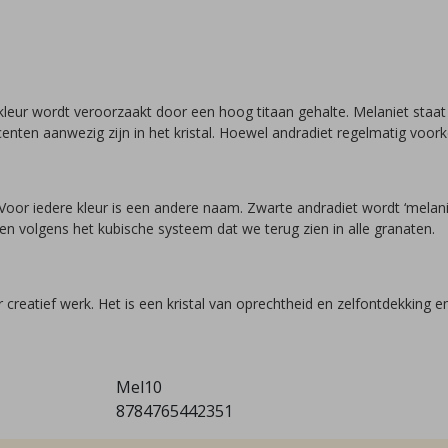
kleur wordt veroorzaakt door een hoog titaan gehalte. Melaniet staat d
centen aanwezig zijn in het kristal. Hoewel andradiet regelmatig voor
. Voor iedere kleur is een andere naam. Zwarte andradiet wordt ‘mela
llen volgens het kubische systeem dat we terug zien in alle granaten.
creatief werk. Het is een kristal van oprechtheid en zelfontdekking e
Mel10
8784765442351