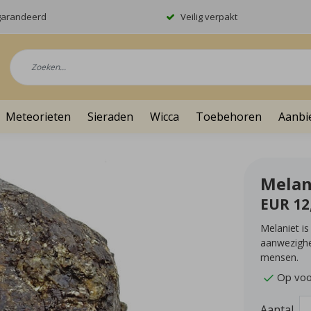
garandeerd
Veilig verpakt
Meteorieten
Sieraden
Wicca
Toebehoren
Aanbi
Melan
EUR 12
Melaniet is
aanwezighe
mensen.
Op voo
Aantal