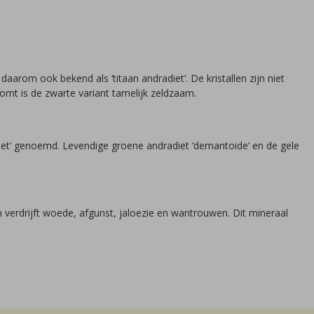
aarom ook bekend als ‘titaan andradiet’. De kristallen zijn niet
komt is de zwarte variant tamelijk zeldzaam.
niet’ genoemd. Levendige groene andradiet ‘demantoide’ en de gele
n verdrijft woede, afgunst, jaloezie en wantrouwen. Dit mineraal