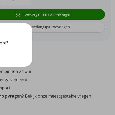
Toevoegen aan winkelwagen
Aan verlanglijst toevoegen
oord?
72
reviews
n binnen 24 uur
 gegarandeerd
mport
 nog vragen?
Bekijk onze meestgestelde vragen