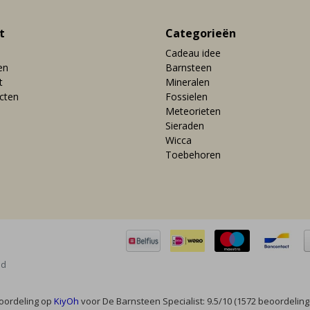
t
Categorieën
Cadeau idee
en
Barnsteen
t
Mineralen
ucten
Fossielen
Meteorieten
Sieraden
Wicca
Toebehoren
ed
oordeling op
KiyOh
voor De Barnsteen Specialist: 9.5/10 (1572 beoordeling