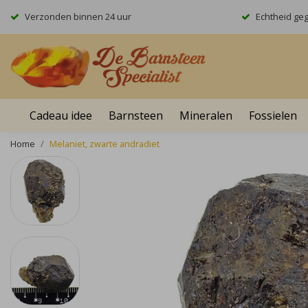
Verzonden binnen 24 uur
Echtheid ge
Cadeau idee
Barnsteen
Mineralen
Fossielen
Home
Melaniet, zwarte andradiet