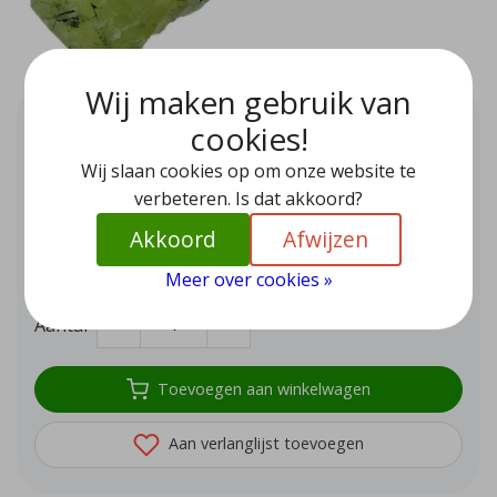
Wij maken gebruik van
Mooie prehniet uit Marokko 9,5
cookies!
cm
Wij slaan cookies op om onze website te
EUR 19,95
verbeteren. Is dat akkoord?
Prachtig groene prehniet die bekend staat als de steen van
Akkoord
Afwijzen
de onvoorwaardelijke liefde.
Op voorraad (1)
Meer over cookies »
Aantal
-
+
Toevoegen aan winkelwagen
Aan verlanglijst toevoegen