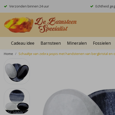
Verzonden binnen 24 uur
Echtheid ge
Cadeau idee
Barnsteen
Mineralen
Fossielen
Home
Schaaltje van zebra jaspis met handstenen van bergkristal en 