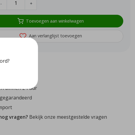
-
+
Toevoegen aan winkelwagen
Aan verlanglijst toevoegen
oord?
72
reviews
n binnen 24 uur
 gegarandeerd
mport
 nog vragen?
Bekijk onze meestgestelde vragen