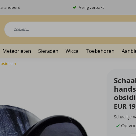
garandeerd
Veilig verpakt
Meteorieten
Sieraden
Wicca
Toebehoren
Aanbi
obsidiaan
Schaal
hands
obsid
EUR 19
Schaaltje v
Op voo