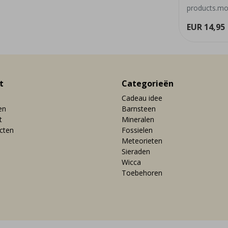
products.mor
EUR 14,95
t
Categorieën
Cadeau idee
en
Barnsteen
t
Mineralen
ucten
Fossielen
Meteorieten
Sieraden
Wicca
Toebehoren