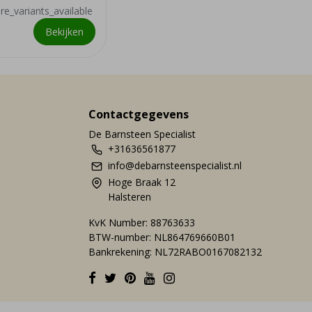
e_variants_available
Bekijken
Contactgegevens
De Barnsteen Specialist
+31636561877
info@debarnsteenspecialist.nl
Hoge Braak 12
Halsteren
KvK Number: 88763633
BTW-number: NL864769660B01
Bankrekening: NL72RABO0167082132