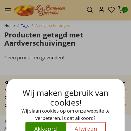
0
Home
Tags
Aardverschuivingen
Producten getagd met
Aardverschuivingen
Geen producten gevonden!
Klantenservice
Wij maken gebruik van
Mijn account
Categorieën
cookies!
Contactgegevens
Wij slaan cookies op om onze website te
verbeteren. Is dat akkoord?
© Copyright 2026 - De Barnsteen Specialist | Realisatie
InStijl Media
Akkoord
Afwijzen
Algemene voorwaarden
|
Disclaimer
|
Privacy Policy
|
Sitemap
|
RSS