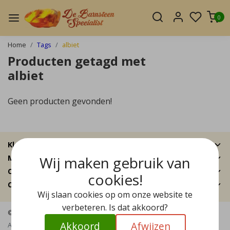
0
Home
Tags
albiet
Producten getagd met
albiet
Geen producten gevonden!
Klantenservice
Wij maken gebruik van
Mijn account
Categorieën
cookies!
Contactgegevens
Wij slaan cookies op om onze website te
verbeteren. Is dat akkoord?
© Copyright 2026 - De Barnsteen Specialist | Realisatie
InStijl Media
Akkoord
Afwijzen
Algemene voorwaarden
|
Disclaimer
|
Privacy Policy
|
Sitemap
|
RSS