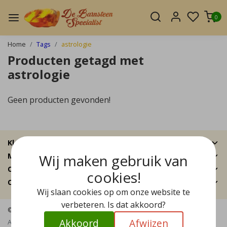
0
Home
Tags
astrologie
Producten getagd met
astrologie
Geen producten gevonden!
Klantenservice
Wij maken gebruik van
Mijn account
Categorieën
cookies!
Contactgegevens
Wij slaan cookies op om onze website te
verbeteren. Is dat akkoord?
© Copyright 2026 - De Barnsteen Specialist | Realisatie
InStijl Media
Akkoord
Afwijzen
Algemene voorwaarden
|
Disclaimer
|
Privacy Policy
|
Sitemap
|
RSS