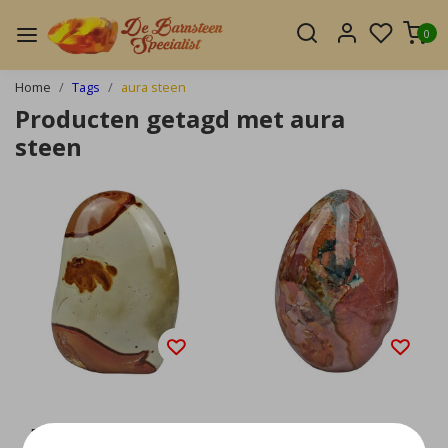
0
Home
Tags
aura steen
Producten getagd met aura
steen
Polychroom jaspis
Polychroom jaspis