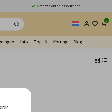
Grootste online assortiment
0
edingen
Info
Top 10
Korting
Blog
oord?