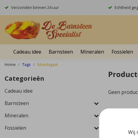
Verzonden binnen 24 uur
Echtheid ge
Cadeau idee
Barnsteen
Mineralen
Fossielen
Home
Tags
bloedagaat
Product
Categorieën
Cadeau idee
Geen produc
Barnsteen
Mineralen
Fossielen
Wij 