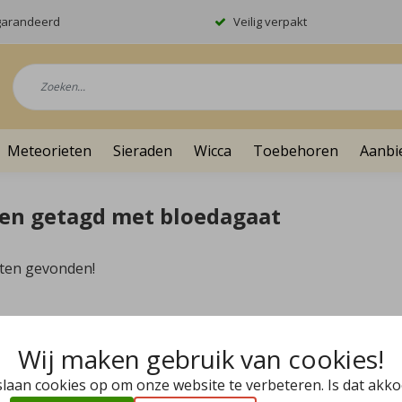
garandeerd
Veilig verpakt
Meteorieten
Sieraden
Wicca
Toebehoren
Aanbi
en getagd met bloedagaat
ten gevonden!
Wij maken gebruik van cookies!
slaan cookies op om onze website te verbeteren. Is dat akk