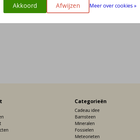
Akkoord
Afwijzen
Meer over cookies »
t
Categorieën
Cadeau idee
en
Barnsteen
t
Mineralen
ucten
Fossielen
Meteorieten