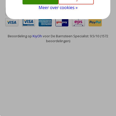
Meer over cookies »
Beoordeling op
KiyOh
voor De Barnsteen Specialist: 9.5/10 (1572
beoordelingen)