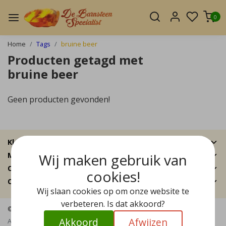
0
Home
Tags
bruine beer
Producten getagd met
bruine beer
Geen producten gevonden!
Klantenservice
Wij maken gebruik van
Mijn account
Categorieën
cookies!
Contactgegevens
Wij slaan cookies op om onze website te
verbeteren. Is dat akkoord?
© Copyright 2026 - De Barnsteen Specialist | Realisatie
InStijl Media
Akkoord
Afwijzen
Algemene voorwaarden
|
Disclaimer
|
Privacy Policy
|
Sitemap
|
RSS